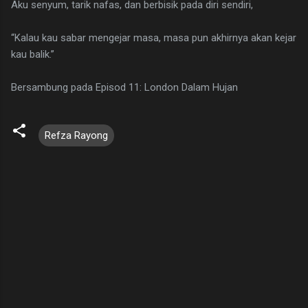
Aku senyum, tarik nafas, dan berbisik pada diri sendiri,
“Kalau kau sabar mengejar masa, masa pun akhirnya akan kejar
kau balik.”
Bersambung pada Episod 11: London Dalam Hujan
Refza Rayong
C
o
m
m
e
n
t
s