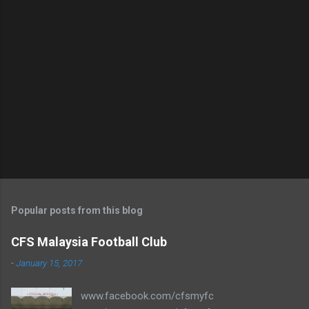
Popular posts from this blog
CFS Malaysia Football Club
-
January 15, 2017
www.facebook.com/cfsmyfc