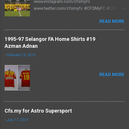
www.instagram.com/cfsmyfc
www.twitter.com/cfsmyfc #CFSMyFC #CFSMY
#TheCollectors www.cfs.my
READ MORE
1995-97 Selangor FA Home Shirts #19
Azman Adnan
-
February 15, 2013
READ MORE
Cfs.my for Astro Supersport
-
July 17, 2014